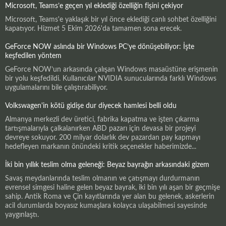
Microsoft, Teams’e geçen yıl eklediği özelliğin fişini çekiyor
Microsoft, Teams'e yaklaşık bir yıl önce eklediği canlı sohbet özelliğini
kapatıyor. Hizmet 5 Ekim 2026'da tamamen sona erecek.
GeForce NOW aslında bir Windows PC’ye dönüşebiliyor: İşte
keşfedilen yöntem
GeForce NOW’un arkasında çalışan Windows masaüstüne erişmenin
bir yolu keşfedildi. Kullanıcılar NVIDIA sunucularında farklı Windows
uygulamalarını bile çalıştırabiliyor.
Volkswagen'in kötü gidişe dur diyecek hamlesi belli oldu
Almanya merkezli dev üretici, fabrika kapatma ve işten çıkarma
tartışmalarıyla çalkalanırken ABD pazarı için devasa bir projeyi
devreye sokuyor. 200 milyar dolarlık dev pazardan pay kapmayı
hedefleyen markanın önündeki kritik seçenekler haberimizde...
İki bin yıllık teslim olma geleneği: Beyaz bayrağın arkasındaki gizem
Savaş meydanlarında teslim olmanın ve çatışmayı durdurmanın
evrensel simgesi haline gelen beyaz bayrak, iki bin yılı aşan bir geçmişe
sahip. Antik Roma ve Çin kayıtlarında yer alan bu gelenek, askerlerin
acil durumlarda boyasız kumaşlara kolayca ulaşabilmesi sayesinde
yaygınlaştı.