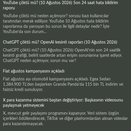
YouTube çöktü mü? (10 Ağustos 2026) Son 24 saat hata bildirim
raporu
YouTube çöktü mü neden açılmıyor? sorusu bazı kullanıcılar
tarafından merak ediliyor. YouTube 10 Ağustos hata bildirim
raporlarına da yansıyan bu sorun ile ilgili detaylar nedir? İşte
YouTube'da son durum...
ChatGPT çöktü mü? OpenAI kesinti raporları (10 Ağustos 2026)
ChatGPT çöktü mü? (10 Ağustos 2026) OpenAI’nin son 24 saatlik
kesinti grafiği, belirli saatlerde artan erişim sorunlarına işaret ediyor.
ChatGPT neden açılmıyor, sorun mu var?
Fiat ağustos kampanyasını açıkladı
Fiat ağustos ayı otomobil kampanyasını açıkladı. Egea Sedan
1.384.900 TL'den başlarken Grande Panda'da 115 bin TL indirim ve
faizsiz kredi sunuluyor.
X para kazanma sistemini baştan değiştiriyor: Başkasının videosunu
paylaşmak yetmeyecek
X, mevcut gelir paylaşımı programını kapatıyor. Yeni sistem özgün
içerikleri ödüllendirecek, TikTok ve diğer platformlardan alınan videolar
para kazandırmayacak.