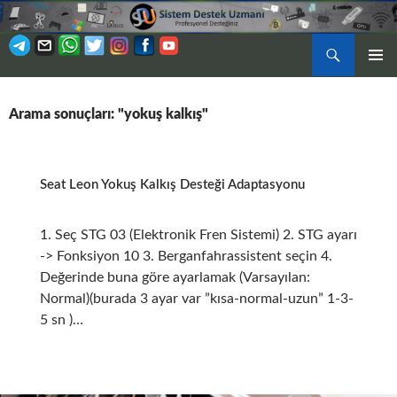
Ara
BIRINCI
İÇERIĞE
MENÜ
ATLA
Arama sonuçları: "yokuş kalkış"
Seat Leon Yokuş Kalkış Desteği Adaptasyonu
1. Seç STG 03 (Elektronik Fren Sistemi) 2. STG ayarı
-> Fonksiyon 10 3. Berganfahrassistent seçin 4.
Değerinde buna göre ayarlamak (Varsayılan:
Normal)(burada 3 ayar var ”kısa-normal-uzun” 1-3-
5 sn )…