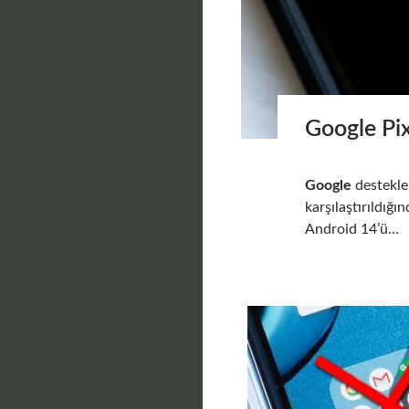
Google Pi
Google
destekl
karşılaştırıldığ
Android 14’ü…