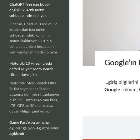
ChatGPT Free için büyük
değişiklik: Artık metin
sohbetlerinde sınır yok
OpenAI, ChatGPT Free ve Go
kullanıcıları için metin
sohbetlerindeki kullanım
sınırını kaldırıyor. GPT-5.6
Luna da ücretsiz hesapların
yeni varsayılan modeli oluyor.
Google’ın 
Motorola 10 yıl sonra eski
defteri açıyor: Moto Watch
Ultra ortaya çıktı
…giriş bilgileri
Motorola, Moto Watch Ultra
ile üst segment akıllı saat
Google
Takvim,
pazarına dönmeye hazırlanıyor
olabilir. Sızıntılar 46 mm kasa,
LTE, GPS ve 50 metre suya
dayanıklılığa işaret ediyor.
Game Pass'e bu ay hangi
oyunlar geliyor? Ağustos listesi
açıklandı