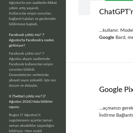
Ağustos'ta son saatlerde dikkat
çeken artış yaşandı.
ChatGPT’n
Kullanıcılar erişim sorunları,
bağlantı hataları ve gecikmeler
bildirmeye başladı.
…kullanır. Model,
Facebook çöktü mü? 7
Google
Bard, met
Ağustos'ta Facebook'a neden
girilmiyor?
Facebook çöktü mü? 7
Ağustos akşam saatlerinde
Facebook kullanıcıları erişim
sorunları bildirdi.
Downdetector verilerinde
şikayet sayısı yükseldi. İşte son
durum ve detaylar.
Google Pi
X (Twitter) çöktü mü? (7
Ağustos 2026) Hata bildirim
raporu
…açmanızı gerekt
İndirme Bağlant
Bugün (7 Ağustos) X
uygulamasını açanlar zaman
zaman aksaklıklar yaşandığını
bildiriyor. Hem mobil