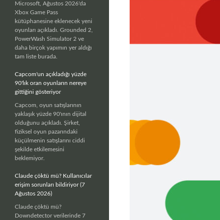
Microsoft, Ağustos 2026'da
Xbox Game Pass
kütüphanesine eklenecek yeni
oyunları açıkladı. Grounded 2,
PowerWash Simulator 2 ve
daha birçok yapımın yer aldığı
tam liste burada.
Capcom'un açıkladığı yüzde
90'lık oran oyunların nereye
gittiğini gösteriyor
Capcom, oyun satışlarının
yaklaşık yüzde 90'ının dijital
olduğunu açıkladı. Şirket,
fiziksel oyun pazarındaki
küçülmenin satışlarını ciddi
şekilde etkilemesini
beklemiyor.
Claude çöktü mü? Kullanıcılar
erişim sorunları bildiriyor (7
Ağustos 2026)
Claude çöktü mü?
Downdetector verilerinde 7