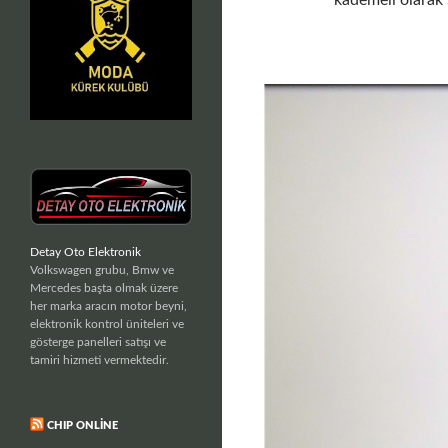
kademeli olarak
Detay Oto Elektronik
Volkswagen grubu, Bmw ve
Mercedes başta olmak üzere
her marka aracın motor beyni,
elektronik kontrol üniteleri ve
gösterge panelleri satışı ve
tamiri hizmeti vermektedir.
CHIP ONLINE