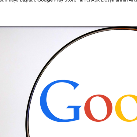
 sunmaya başladı.
Google
Play Store Harici Apk Dosyalarının Art