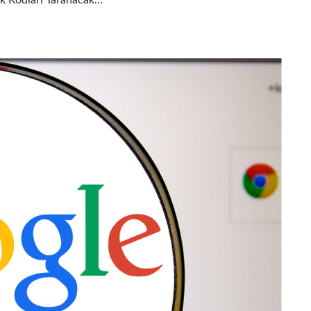
ık Kodları Taranacak…